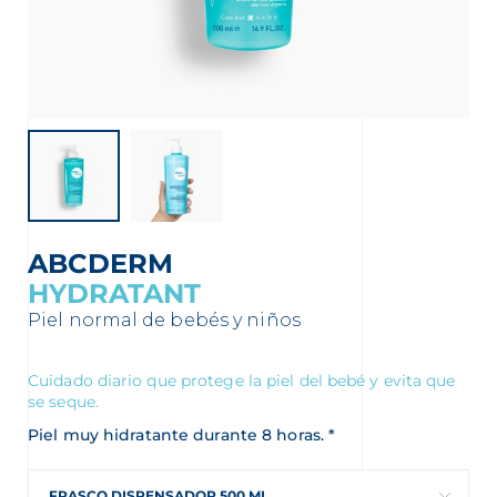
nta
ABCDERM
HYDRATANT
Piel normal de bebés y niños
Cuidado diario que protege la piel del bebé y evita que
se seque.
Piel muy hidratante durante 8 horas. *
FRASCO DISPENSADOR 500 ML