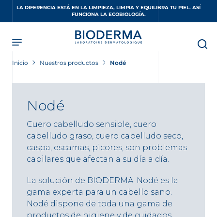
Skip
LA DIFERENCIA ESTÁ EN LA LIMPIEZA, LIMPIA Y EQUILIBRA TU PIEL. ASÍ
to
FUNCIONA LA ECOBIOLOGÍA.
main
content
Inicio
Nuestros productos
Nodé
Nodé
Cuero cabelludo sensible, cuero
cabelludo graso, cuero cabelludo seco,
caspa, escamas, picores, son problemas
capilares que afectan a su día a día.
La solución de BIODERMA: Nodé es la
gama experta para un cabello sano.
Nodé dispone de toda una gama de
productos de higiene y de cuidados