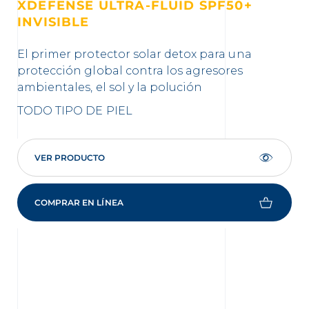
XDEFENSE ULTRA-FLUID SPF50+
X
INVISIBLE
T
El primer protector solar detox para una
El 
protección global contra los agresores
ef
ambientales, el sol y la polución
con
co
TODO TIPO DE PIEL
TO
VER PRODUCTO
COMPRAR EN LÍNEA