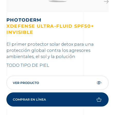
PHOTODERM
XDEFENSE ULTRA-FLUID SPF50+
X
INVISIBLE
T
El primer protector solar detox para una
El 
protección global contra los agresores
ef
ambientales, el sol y la polución
con
co
TODO TIPO DE PIEL
TO
VER PRODUCTO
COMPRAR EN LÍNEA