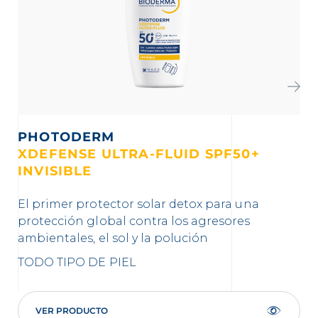
PHOTODERM
XDEFENSE ULTRA-FLUID SPF50+
X
INVISIBLE
T
El primer protector solar detox para una
El 
protección global contra los agresores
ef
ambientales, el sol y la polución
con
co
TODO TIPO DE PIEL
TO
VER PRODUCTO