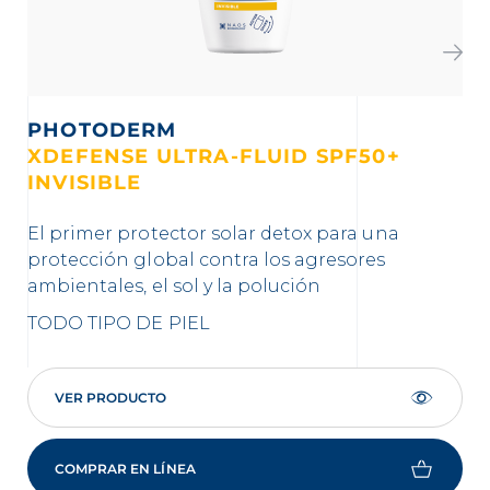
PHOTODERM
XDEFENSE ULTRA-FLUID SPF50+
X
INVISIBLE
T
El primer protector solar detox para una
El 
protección global contra los agresores
ef
ambientales, el sol y la polución
con
co
TODO TIPO DE PIEL
TO
VER PRODUCTO
COMPRAR EN LÍNEA