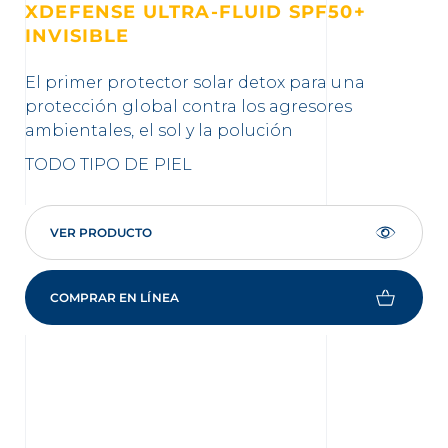
XDEFENSE ULTRA-FLUID SPF50+
X
INVISIBLE
IN
El primer protector solar detox para una
El
protección global contra los agresores
pr
ambientales, el sol y la polución
amb
TODO TIPO DE PIEL
TO
VER PRODUCTO
COMPRAR EN LÍNEA