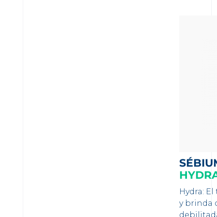
SÉBIU
HYDR
Hydra: El
y brinda 
debilitad