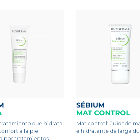
M
SÉBIUM
A
MAT CONTROL
 tratamiento que hidrata
Mat control: Cuidado ma
confort a la piel
e hidratante de larga du
a por tratamientos