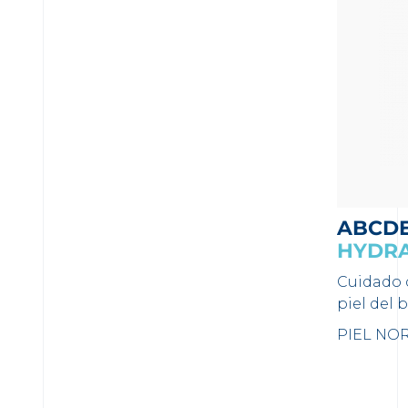
ABCD
HYDR
Cuidado d
piel del 
PIEL NO