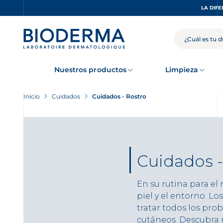
Skip
LA DIFE
to
main
content
BUSCAR
Nuestros productos
Limpieza
Inicio
Cuidados
Cuidados - Rostro
Cuidados -
En su rutina para el 
piel y el entorno. L
tratar todos los prob
cutáneos. Descubra n