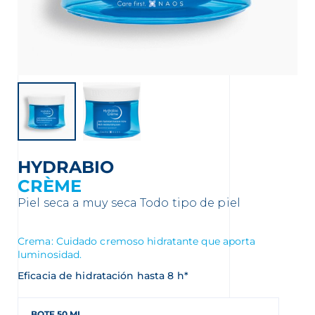
nta
HYDRABIO
CRÈME
Piel seca a muy seca
Todo tipo de piel
Crema: Cuidado cremoso hidratante que aporta
luminosidad.
Eficacia de hidratación hasta 8 h*
BOTE 50 ML